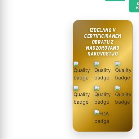
I
M
IZDELANO V
CERTIFICIRANEM
OBRATU Z
NADZOROVANO
KAKOVOSTJO