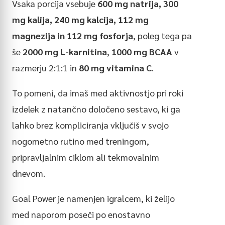
Vsaka porcija vsebuje
600 mg natrija, 300
mg kalija, 240 mg kalcija, 112 mg
magnezija in 112 mg fosforja
, poleg tega pa
še
2000 mg L-karnitina
,
1000 mg BCAA
v
razmerju 2:1:1 in
80 mg vitamina C
.
To pomeni, da imaš med aktivnostjo pri roki
izdelek z natančno določeno sestavo, ki ga
lahko brez kompliciranja vključiš v svojo
nogometno rutino med treningom,
pripravljalnim ciklom ali tekmovalnim
dnevom.
Goal Power je namenjen igralcem, ki želijo
med naporom poseči po enostavno