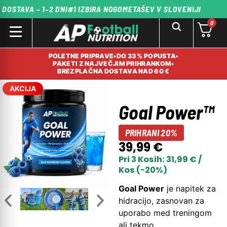
VA – 1–2 DNI
#1 IZBIRA NOGOMETAŠEV V SLOVENIJI
BREZ
0
POLETNE PRIPRAVE
•
DO 33 % POPUSTA
•
PAKETI Z NAJVEČJIM PRIHRANKOM
•
BREZPLAČNA DOSTAVA NAD 60 €
AKCIJA
Goal Power™
PRIHRANI 20%
39,99
€
Pri 3 Kosih:
31,99
€
/
Kos (−20%)
Goal Power
je napitek za
hidracijo, zasnovan za
uporabo med treningom
ali tekmo.