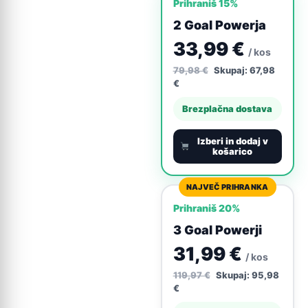
Prihraniš 15%
2 Goal Powerja
33,99 €
/ kos
79,98 €
Skupaj: 67,98
€
Brezplačna dostava
Izberi in dodaj v
košarico
NAJVEČ PRIHRANKA
Prihraniš 20%
3 Goal Powerji
31,99 €
/ kos
119,97 €
Skupaj: 95,98
€