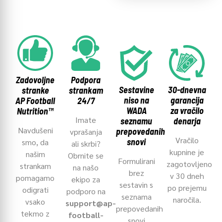
Zadovoljne
Podpora
Sestavine
30-dnevna
stranke
strankam
niso na
garancija
AP Football
24/7
WADA
za vračilo
Nutrition™
Imate
seznamu
denarja
Navdušeni
prepovedanih
vprašanja
Vračilo
snovi
smo, da
ali skrbi?
kupnine je
našim
Obrnite se
Formulirani
zagotovljeno
strankam
na našo
brez
v 30 dneh
pomagamo
ekipo za
sestavin s
po prejemu
odigrati
podporo na
seznama
naročila.
vsako
support@ap-
prepovedanih
tekmo z
football-
snovi