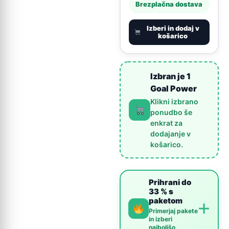
Brezplačna dostava
Izberi in dodaj v
košarico
Izbran je 1
Goal Power
Klikni izbrano
ponudbo še
enkrat za
dodajanje v
košarico.
Prihrani do
33 % s
paketom
Primerjaj pakete
in izberi
najboljšo