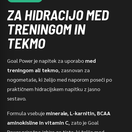
ZA HIDRACIJO MED
TRENINGOM IN
TEKMO
Goal Power je napitek za uporabo
med
treningom ali tekmo
, zasnovan za
nogometaše, ki želijo med naporom poseči po
praktičnem hidracijskem napitku z jasno
sestavo.
Formula vsebuje
minerale, L-karnitin, BCAA
aminokisline in vitamin C
, zato je Goal
Power priročna izbira za tiste, ki želijo med