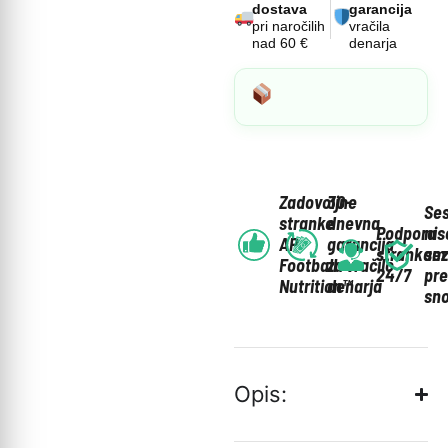
dostava
garancija
pri naročilih
vračila
nad 60 €
denarja
Zadovoljne
30-
Se
stranke
dnevna
Podpora
ni
AP
garancija
strankam
se
Football
za vračilo
24/7
pr
Nutrition™
denarja
sno
Opis: