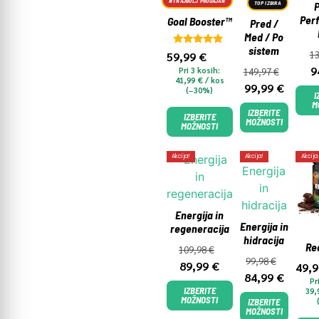
#1 NAJBOLJ PRODAJAN
TOP IZBIRA
P
Per
Goal Booster™
Pred /
Med / Po
sistem
Ocenjeno
1
59,99
€
5.00
9
Pri 3 kosih:
149,97
€
od 5
41,99
€
/ kos
99,99
€
(−30%)
I
M
IZBERITE
IZBERITE
MOŽNOSTI
MOŽNOSTI
Akcija!
Akcija!
Akcija
Energija in
Energija in
regeneracija
hidracija
Re
109,98
€
99,98
€
89,99
€
49,
84,99
€
Pr
IZBERITE
39,
MOŽNOSTI
IZBERITE
MOŽNOSTI