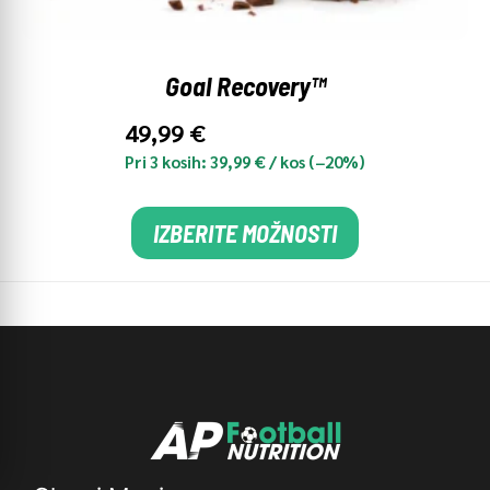
Goal Recovery™
49,99
€
Pri 3 kosih:
39,99
€
/ kos (−20%)
IZBERITE MOŽNOSTI