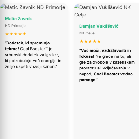
 Zavnik
morje
Damjan Vuklišević
NK Celje
★★★
★★★★★
tek, ki spreminja
e!
Goal Booster™ je
“
Več moči, vzdržljivosti in
ski dodatek za igralce,
fokusa!
Ne glede na to, ali
rebujejo več energije in
gre za dvoboje v kazenskem
 uspeti v svoji karieri.”
prostoru ali vključevanje v
napad,
Goal Booster vedno
pomaga!
”