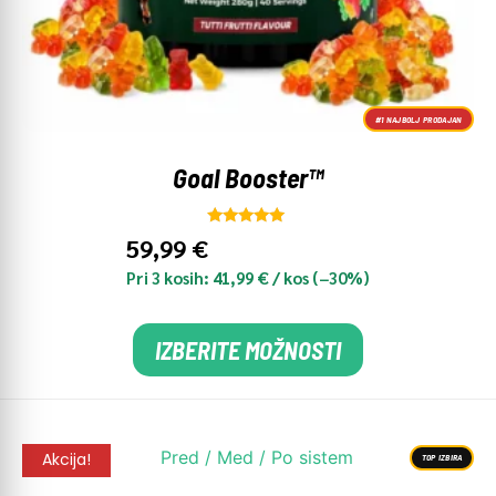
#1 NAJBOLJ PRODAJAN
Goal Booster™
Ocenjeno
59,99
€
5.00
od 5
Pri 3 kosih:
41,99
€
/ kos (−30%)
IZBERITE MOŽNOSTI
Akcija!
TOP IZBIRA